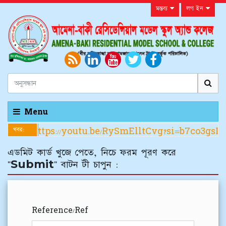
মন্তব্য
লগ ইন
Menu
খবর:
রম পুরনের নিয়মাবলী https://youtu.be/RySmElltCvg?si=b7co3gsIS
এডমিট কার্ড খুজে পেতে, নিচে ফরম পূরণ করে
"Submit" বাটন টী চাপুন :
Reference/Ref